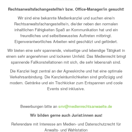
Rechtsanwaltsfachangestellte/r bzw. Office-Manager/in gesucht!
Wir sind eine bekannte Medienkanzlei und suchen eine/n
Rechtsanwaltsfachangestellte/n, die/der neben den normalen
inhaltlichen Fähigkeiten Spaß an Kommunikation hat und ein
freundliches und selbstbewusstes Auftreten mitbringt.
Eigenverantwortliches Arbeiten wird geschätzt und gefördert.
Wir bieten eine sehr spannende, vielseitige und lebendige Tätigkeit in
einem sehr angenehmen und lockeren Umfeld. Das Medienrecht bringt
spannende Fallkonstellationen mit sich, die sehr lebensnah sind.
Die Kanzlei liegt zentral an der Agneskirche und hat eine optimale
Verkehrsanbindung. Die Kanzleiräumlichkeiten sind großzügig und
modern. Getränke und ein Tischkicker zum Entspannen und coole
Events sind inklusive.
Bewerbungen bitte an
smr@medienrechtsanwaelte.de
Wir bilden gerne auch Jurist:innen aus!
Referen­dare mit In­teres­se am Medien- und Daten­schutz­recht für
Anwalts- und Wahl­station